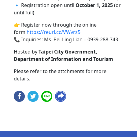
🔹 Registration open until
October 1, 2025
(or
until full)
👉 Register now through the online
form
https://reurl.cc/VWvrz5
📞 Inquiries: Ms. Pei-Ling Lian – 0939-288-743
Hosted by
Taipei City Government,
Department of Information and Tourism
Please refer to the attchments for more
details.