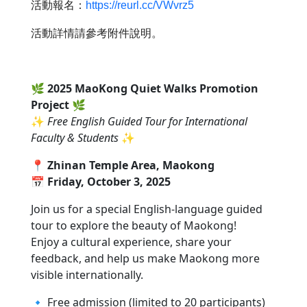
活動報名：
https://reurl.cc/VWvrz5
活動詳情請參考附件說明。
🌿
2025 MaoKong Quiet Walks Promotion
Project
🌿
✨
Free English Guided Tour for International
Faculty & Students
✨
📍
Zhinan Temple Area, Maokong
📅
Friday, October 3, 2025
Join us for a special English-language guided
tour to explore the beauty of Maokong!
Enjoy a cultural experience, share your
feedback, and help us make Maokong more
visible internationally.
🔹 Free admission (limited to 20 participants)