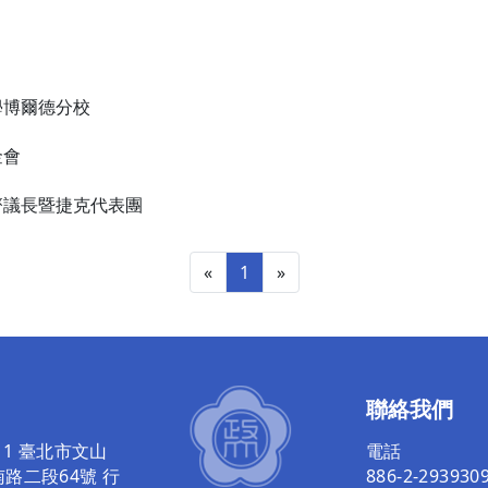
學博爾德分校
金會
齊議長暨捷克代表團
«
1
»
聯絡我們
011 臺北市文山
電話
路二段64號 行
886-2-293930