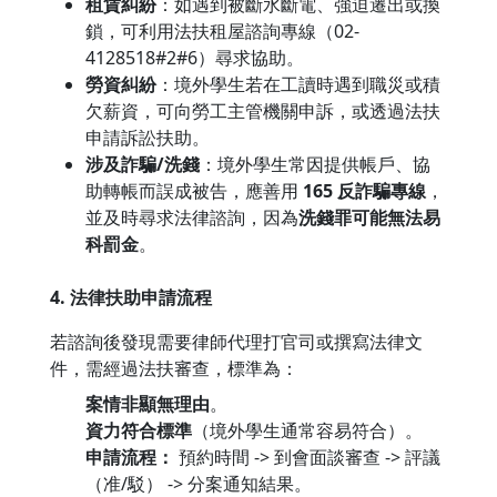
租賃糾紛
：如遇到被斷水斷電、強迫遷出或換
鎖，可利用法扶租屋諮詢專線（02-
4128518#2#6）尋求協助。
勞資糾紛
：境外學生若在工讀時遇到職災或積
欠薪資，可向勞工主管機關申訴，或透過法扶
申請訴訟扶助。
涉及詐騙/洗錢
：境外學生常因提供帳戶、協
助轉帳而誤成被告，應善用
165 反詐騙專線
，
並及時尋求法律諮詢，因為
洗錢罪可能無法易
科罰金
。
4. 法律扶助申請流程
若諮詢後發現需要律師代理打官司或撰寫法律文
件，需經過法扶審查，標準為：
案情非顯無理由
。
資力符合標準
（境外學生通常容易符合）。
申請流程：
預約時間 -> 到會面談審查 -> 評議
（准/駁） -> 分案通知結果。