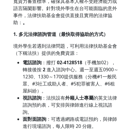
寬資力審查標準，確保其基本人權不受經濟能力或
語言隔閡影響。針對境外學生在台可能面臨的意外
事件，法律扶助基金會提供直接且實用的法律協
助：
。
1. 多元法律諮詢管道（最快取得協助的方式）
境外學生若遇到法律問題，可利用法律扶助基金會
（下稱法扶）提供的免費資源：
電話諮詢
：撥打
02-4128518
（手機加02），
轉接後按
2
進入諮詢中心。週一至週五0900～
1230、1330～1700提供服務（分機#1一般民
眾、#3社工或助人者、#5犯罪被害人、#6租
屋糾紛）。
視訊諮詢
：法扶設有
外籍人士專屬
的英文法律
諮詢預約表，可安排與律師進行線上視訊諮
詢。
面對面諮詢
：可透過網路或電話預約，與律師
進行現場諮詢，每人限時 20 分鐘。