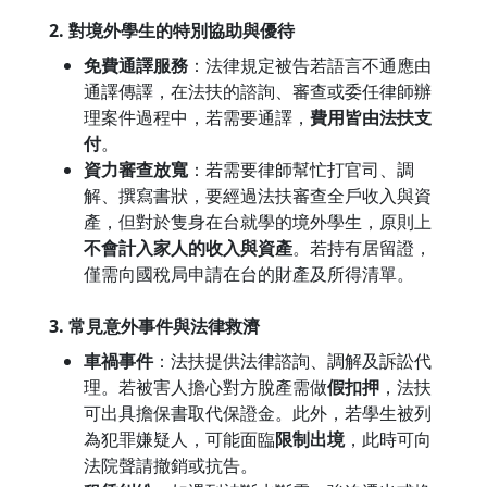
2. 對境外學生的特別協助與優待
免費通譯服務
：法律規定被告若語言不通應由
通譯傳譯，在法扶的諮詢、審查或委任律師辦
理案件過程中，若需要通譯，
費用皆由法扶支
付
。
資力審查放寬
：若需要律師幫忙打官司、調
解、撰寫書狀，要經過法扶審查全戶收入與資
產，但對於隻身在台就學的境外學生，原則上
不會計入家人的收入與資產
。若持有居留證，
僅需向國稅局申請在台的財產及所得清單。
3. 常見意外事件與法律救濟
車禍事件
：法扶提供法律諮詢、調解及訴訟代
理。若被害人擔心對方脫產需做
假扣押
，法扶
可出具擔保書取代保證金。此外，若學生被列
為犯罪嫌疑人，可能面臨
限制出境
，此時可向
法院聲請撤銷或抗告。