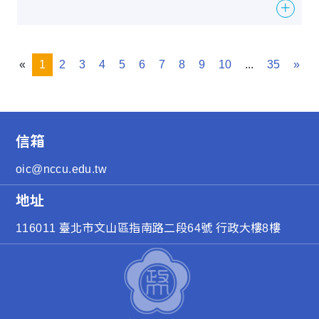
＋
«
1
2
3
4
5
6
7
8
9
10
...
35
»
信箱
oic@nccu.edu.tw
地址
116011 臺北市文山區指南路二段64號 行政大樓8樓