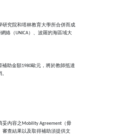
學研究院和塔林教育大學所合併而成
學網絡（
）、波羅的海區域大
UNICA
際補助金額
歐元，將於教師抵達
1980
銷。
填妥內容之
（毋
Mobility Agreement
。審查結果以及取得補助須提供文