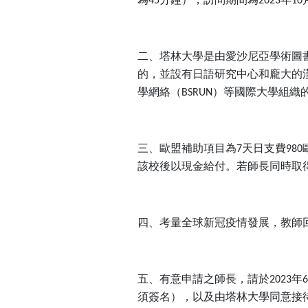
45
2023
10
二、塔林大學是由愛沙尼亞學術圖
的，並設有日語研究中心和龐大的
學網絡（
）等國際大學組織
BSRUN
三、歐盟補助項目為
天日支費
7
980
該校後以現金給付。若師長同時取
四、考量全球新冠疫情發展，教師
五、有意申請之師長，請於
年
2023
6
須簽名），以及由塔林大學同意接