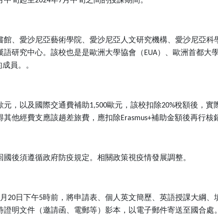
2024
7
書館、愛沙尼亞藝術學院、愛沙尼亞人文研究機構、愛沙尼亞科
漢語研究中心。該校也是是歐洲大學協會（
）、歐洲首都大
EUA
的成員。。
歐元，以及國際交通費補助
歐元，該校扣除
稅額後，實
1,500
20%
得其他經費支應該趟差旅費，應扣除
補助金額後再行核
Erasmus+
回國後須遵循政府防疫規定。相關政策視疫情發展調整。
月
日下午
時前，將申請表、個人英文簡歷、英語授課大綱、
20
5
待證明文件（邀請函、電郵等）影本，以電子郵件寄送至國合處