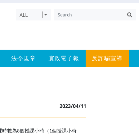
ALL
法令規章
寰政電子報
反詐騙宣導
止
2023/04/11
課時數為
個授課小時（
個授課小時
8
1