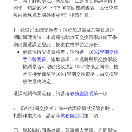
三、為了解同學之出國意願，已發送意願調查信予
同學，煩請於3/9 下午5:00前回覆調查表，以便統整
後向教務處及國外學校辦理後續作業。
1．欲取消出國交換者：請於加退選及加簽暨退課
期間辦理選課，本處將協助放棄交換同學註銷下學
期出國選課之登記，恢復在校學習之身份。
倘欲保留交換資格者，請勾選
「108-2學期交換
意向聲明書」
協助需求，本處將與原交換學校
協調是否可增額接收原訂108-2交換之同學。惟
是否接受保留至109-1學期交換資格，由交換學
校做最終決定。
選課相關作業流程，請參考
教務處說明
第一項
2．仍欲出國交換者：倘中途因疫情狀況返台時，
相關作業流程，請參考
教務處說明
第二項
四、學校關心同學健康，尊重個人意願。若同學決