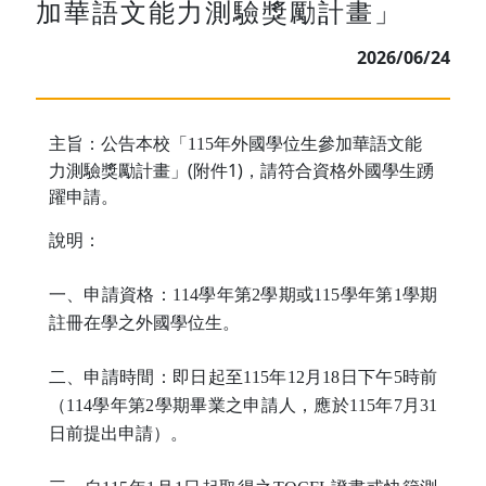
加華語文能力測驗獎勵計畫」
2026/06/24
主旨：公告本校「
年外國學位生參加華語文能
115
力測驗獎勵計畫」(附件1)，請符合資格外國學生踴
躍申請。
說明：
114
2
115
1
一、申請資格：
學年第
學期或
學年第
學期
註冊在學之外國學位生。
115
12
18
5
二、申請時間：即日起至
年
月
日下午
時前
114
2
115
7
31
（
學年第
學期畢業之申請人，應於
年
月
日前提出申請）。