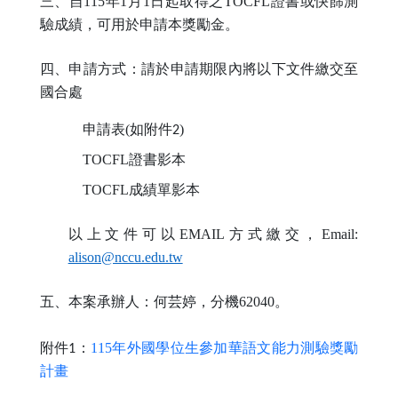
115
1
1
TOCFL
三、自
年
月
日起取得之
證書或快篩測
驗成績，可用於申請本獎勵金。
四、申請方式：請於申請期限內將以下文件繳交至
國合處
(
)
申請表
如附件2
TOCFL
證書影本
TOCFL
成績單影本
EMAIL
Email:
以上文件可以
方式繳交，
alison@nccu.edu.tw
62040
五、本案承辦人：何芸婷，分機
。
年外國學位生參加華語文能力測驗獎勵
115
附件1：
計畫