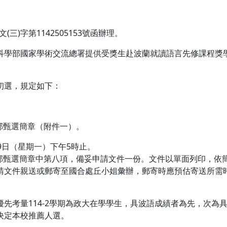
(三)字第1142505153號函辦理。
科學部國家學術交流總署提供受獎生赴波蘭就讀語言先修課程獎
。
初選，規定如下：
育部甄選簡章（附件一）。
月9日（星期一）下午5時止。
育部甄選簡章中第八項，備妥申請文件一份。文件以單面列印，依
請文件親送或郵寄至國合處丘小姐彙辦，郵寄時應預估寄送所需
先考量114-2學期為政大在學學生，具波語成績者為先，次為
決定本校推薦人選。