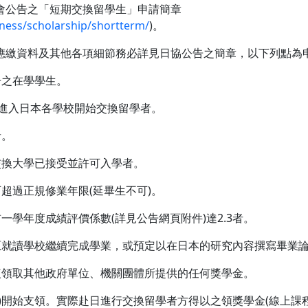
會公告之「短期交換留學生」申請簡章
iness/scholarship/shortterm/
)。
應繳資料及其他各項細節務必詳見日協公告之簡章，以下列點為
冊之在學學生。
期間內進入日本各學校開始交換留學者。
者。
交換大學已接受並許可入學者。
可超過正規修業年限(延畢生不可)。
一學年度成績評價係數(詳見公告網頁附件)達2.3者。
回原就讀學校繼續完成學業，或預定以在日本的研究內容撰寫畢業
複領取其他政府單位、機關團體所提供的任何獎學金。
)開始支領。實際赴日進行交換留學者方得以之領獎學金(線上課