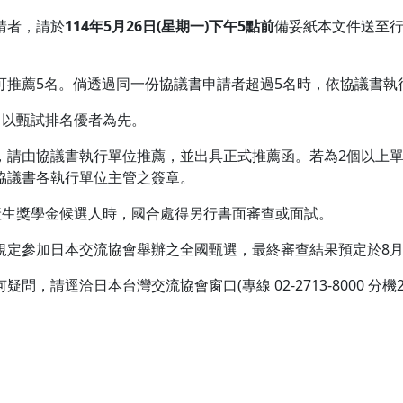
請者，請於
114年5月26日(星期一)下午5點前
備妥紙本文件送至行
可推薦5名。倘透過同一份協議書申請者超過5名時，依協議書執
，以甄試排名優者為先。
生，請由協議書執行單位推薦，並出具正式推薦函。若為2個以上
協議書各執行單位主管之簽章。
產生獎學金候選人時，國合處得另行書面審查或面試。
規定參加日本交流協會舉辦之全國甄選，最終審查結果預定於8
請逕洽日本台灣交流協會窗口(專線 02-2713-8000 分機24