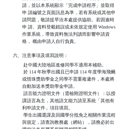
請，並以本系統顯示「完成申請程序」並取得
申 請編號之頁面訊息為準，若有系統或其他申
請問題，敬請提早洽本處提供協助。若因逾時
申 請、資料登載錯誤或未依規定使用 Windows
作業系統，導致資料無法判讀而影響申請資
格， 概由申請人自行負責。
六、注意事項及填寫說明：
赴中國大陸地區進修同學不適用本補助。
於 114 年秋季出國且已申請 114 年度學海飛颺
或惜珠獎助學金之同學不需重複遞件，本處將
自動加送本獎助學金申請。
語言能力證明文件（需檢附證明文件）：以授
課語言為主，其他語文能力請至系統「其他有
利申請文件」項目填寫。
學生出國選課及回國學分抵免之相關作業流程
與規定，請查詢教務處（網站），請務必於出