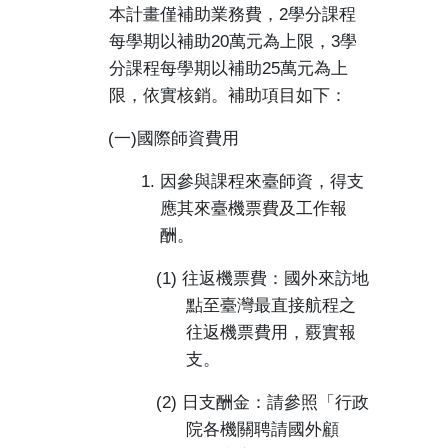
本計畫僅補助業務費，
2
學分課程
每學期以補助
20
萬元為上限，
3
學
分課程每學期以補助
25
萬元為上
限，依實核銷。補助項目如下：
(
一
)
國際師資費用
1.
因參與課程來臺師資，得支
應其來臺機票費及工作報
酬。
(1)
往返機票費：國外來訪地
點至臺灣最直接航程之
往返機票費用，覈實報
支。
(2)
日支酬金：請參照「行政
院各機關聘請國外顧