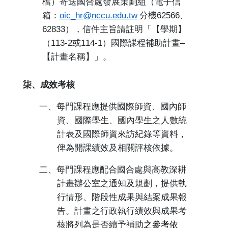
檔）寄送國合處發展策劃組（電子信
箱：
oic_hr@nccu.edu.tw
分機
62566
、
62833
），信件主旨請註明「【學期】
（
113-2
或
114-1
）國際課程補助計畫
–
【計畫名稱】」。
柒、成效考核
一、每門課程應提供國際師資、國內師
資、國際學生、國內學生之人數統
計表及國際師資來訪紀錄等資料，
俾為開課績效及相關評核依據。
二、每門課程應配合國合處與高教深耕
計畫辦公室之通知及規劃，提供執
行情形、階段性成果與結案成果報
告。計畫之行政執行績效與成果考
核將列為是否續予補助
之參考依