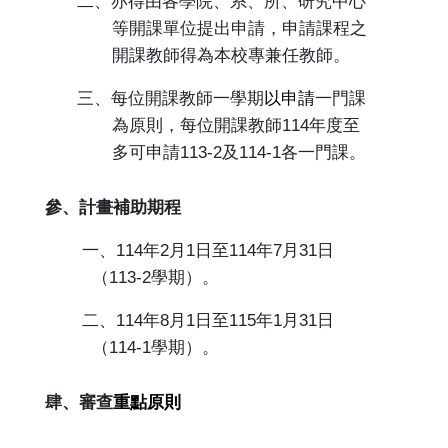
二、亦得由各學院、系、所、研究中心
等開課單位提出申請，申請課程之
開課教師得為本校專兼任教師。
三、每位開課教師一學期
以申請
一門課
為原則，每位開課教師
114
年度至
多可申請
113-2
及
114-1
各一門課。
參、計畫補助期程
一、
114
年
2
月
1
日至
114
年
7
月
31
日
（
113-2
學期）。
二、
114
年
8
月
1
日至
115
年
1
月
31
日
（
114-1
學期）
。
肆、審查
重點原則