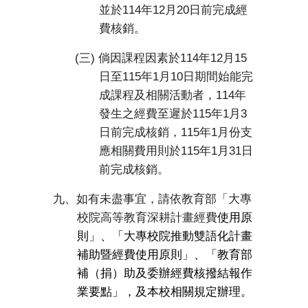
並於
114
年
12
月
20
日前完成經
費核銷。
(
三
)
倘因課程因素於
114
年
12
月
15
日至
115
年
1
月
10
日期間始能完
成課程及相關活動者，
114
年
發生之經費至遲於
115
年
1
月
3
日前完成核銷，
115
年
1
月份支
應相關費用則於
115
年
1
月
31
日
前完成核銷。
九、如有未盡事宜，請依教育部「大專
校院高等教育深耕計畫經費
使用原
則
」
、
「大專校院推動雙語化計畫
補助暨經費使用原則」、「教育部
補（捐）助及委辦經費核撥結報作
業要點」，及本校相關規定辦理。