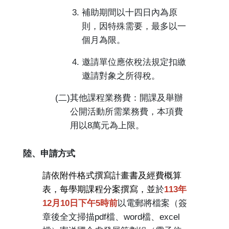
3.
補助期間以十四日內為原
則，因特殊需要，最多以一
個月為限。
4.
邀請單位應依稅法規定扣繳
邀請對象之所得稅。
(
二
)
其他課程業務費：開課及舉辦
公開活動所需業務費，本項費
用以
8
萬元為上限。
陸、申請方式
請依附件格式撰寫計畫書及經費概算
表，每學期課程分案撰寫，並
於
113
年
12
月
10
日下午
5
時前
以電郵將檔案（簽
章後全文掃描
pdf
檔、
word
檔、
excel