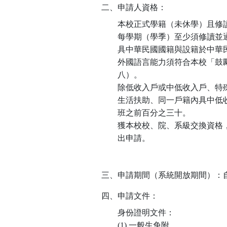
二、申請人資格：
本校正式學籍（未休學）且修
每學期（學季）至少須修讀並
具中華民國國籍與設籍於中華
外國語言能力須符合本校「鼓
八）。
除低收入戶或中低收入戶、特
生活扶助、同一戶籍內具中低
班之前百分之三十。
獲本校校、院、系級交換資格，或
出申請。
三、申請期間（系統開放期間）：自 113 年 
四、申請文件：
身份證明文件：
(1) 一般生免附。