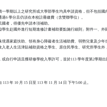
讀一學期以上之研究所或大學部學生均具申請資格，但不包括國
通過6 學分且仍須在本校註冊繳費（含雙聯學位）。
民國者，得優先申請本項補助。
勵學生赴國外進行短期進修計畫補助要點施行細則」附件一、外
殊境遇家庭扶助、領有身心障礙者生活補助費、弱勢兒童及少年
收入老人生活津貼補助資格之學生、原住民學生、研究所學生外
自行申請且獲研修學校入學許可，並於113 學年度第2學期出國者（1
10 月 15 日至 113 年 11 月 14 日 下午5:00 止。