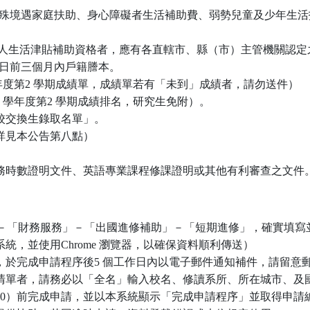
、特殊境遇家庭扶助、身心障礙者生活補助費、弱勢兒童及少年生
生活津貼補助資格者，應有各直轄市、縣（市）主管機關認定
申請日前三個月內戶籍謄本。
學年度第2 學期成績單，成績單若有「未到」成績者，請勿送件）
2 學年度第2 學期成績排名，研究生免附）。
校交換生錄取名單」。
詳見本公告第八點）
件
務時數證明文件、英語專業課程修課證明或其他有利審查之文
統」－「財務服務」－「出國進修補助」－「短期進修」，確實填
業系統，並使用Chrome 瀏覽器，以確保資料順利傳送）
，於完成申請程序後5 個工作日內以電子郵件通知補件，請留意
清單者，請務必以「全名」輸入校名、修讀系所、所在城市、及
日17:00）前完成申請，並以本系統顯示「完成申請程序」並取得