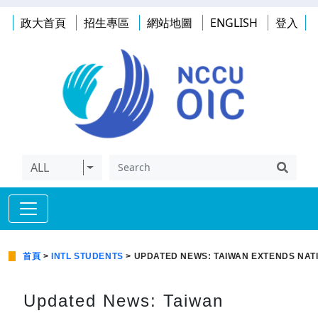
政大首頁
招生專區
網站地圖
ENGLISH
登入
ALL
首頁
>
INTL STUDENTS
> UPDATED NEWS: TAIWAN EXTENDS NATIO
Updated News: Taiwan