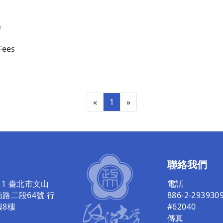
n
Fees
«
1
»
聯絡我們
011 臺北市文山
電話
路二段64號 行
886-2-293930
樓8樓
#62040
傳真