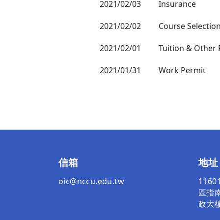
2021/02/03
Insurance
2021/02/02
Course Selectio
2021/02/01
Tuition & Other 
2021/01/31
Work Permit
信箱
地址
oic@nccu.edu.tw
116
區指南
政大